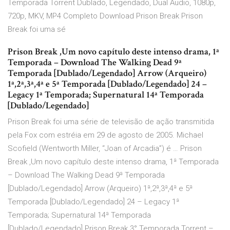
Temporada Torrent Dublado, Legendado, Dual Áudio, 1080p,
720p, MKV, MP4 Completo Download Prison Break Prison
Break foi uma sé
Prison Break ,Um novo capítulo deste intenso drama, 1ª
Temporada – Download The Walking Dead 9ª
Temporada [Dublado/Legendado] Arrow (Arqueiro)
1ª,2ª,3ª,4ª e 5ª Temporada [Dublado/Legendado] 24 –
Legacy 1ª Temporada; Supernatural 14ª Temporada
[Dublado/Legendado]
Prison Break foi uma série de televisão de ação transmitida
pela Fox com estréia em 29 de agosto de 2005. Michael
Scofield (Wentworth Miller, “Joan of Arcadia”) é … Prison
Break ,Um novo capítulo deste intenso drama, 1ª Temporada
– Download The Walking Dead 9ª Temporada
[Dublado/Legendado] Arrow (Arqueiro) 1ª,2ª,3ª,4ª e 5ª
Temporada [Dublado/Legendado] 24 – Legacy 1ª
Temporada; Supernatural 14ª Temporada
[Dublado/Legendado] Prison Break 3° Temporada Torrent –