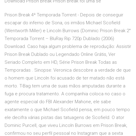
Download Prison Break Prison Break foi uma sé
Prison Break 4ª Temporada Torrent - Depois de conseguir
escapar do inferno de Sona, os irmãos Michael Scofield
(Wentworth Miller) e Lincoln Burrows (Dominic Prison Break 2°
Temporada Torrent – BluRay Rip 720p Dublado (2006)
Download. Caso haja algum problema de reprodução: Assistir
Prison Break Dublado ou Legendado Online Grátis, Ver
Seriado Completo em HD, Série Prison Break Todas as
Temporadas . Sinopse: Veronica descobre a verdade de que
o homem que Lincoln foi acusado de ter matado não está
morto. T-Bag tem uma de suas mãos amputadas durante a
fuga e procura tratamento. A companhia coloca no caso o
agente especial do FBI Alexander Mahone, ele sabe
exatamente o que Michael Scofield pensa, em pouco tempo
ele decifra várias pistas das tatuagens de Scofield. O ator
Dominic Purcell, que viveu Lincoln Burrows em Prison Break,
confirmou no seu perfil pessoal no Instagram que a sexta